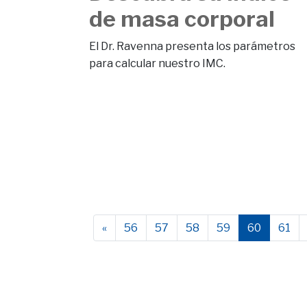
de masa corporal
El Dr. Ravenna presenta los parámetros
para calcular nuestro IMC.
«
56
57
58
59
60
61