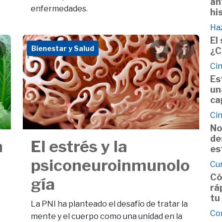
an
enfermedades.
hi
Haz
El
Bienestar y Salud
¿C
Cin
Es
un
ca
Cin
No
de
n
El estrés y la
es
psiconeuroinmunolo
Cu
Có
gía
rá
tu
La PNI ha planteado el desafío de tratar la
Co
mente y el cuerpo como una unidad en la