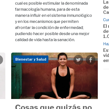
La
cual es posible estimular la denominada
de
farmacología humana, para de esta
Ca
manera influir en el sistema inmunológico
Cu
y en los mecanismos que permiten
El
afrontar la condición de enfermedad;
de
pudiendo hacer posible desde una mejor
1.
calidad de vida hasta la sanación.
Haz
Es
vi
Bienestar y Salud
em
Cosas que quizás no