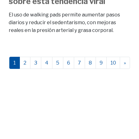
sobre esta tendencia viral
El uso de walking pads permite aumentar pasos
diarios y reducir el sedentarismo, con mejoras
reales en la presión arterial y grasa corporal.
1
2
3
4
5
6
7
8
9
10
»