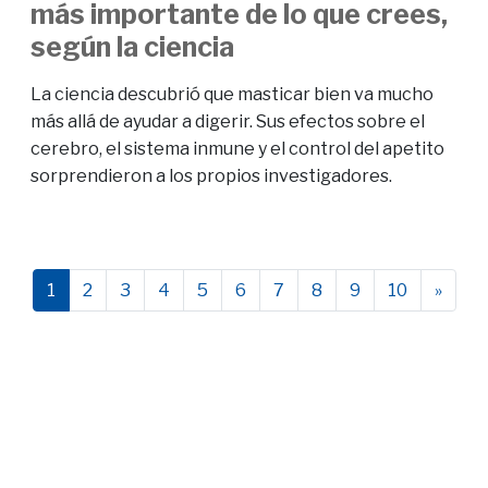
más importante de lo que crees,
según la ciencia
La ciencia descubrió que masticar bien va mucho
más allá de ayudar a digerir. Sus efectos sobre el
cerebro, el sistema inmune y el control del apetito
sorprendieron a los propios investigadores.
1
2
3
4
5
6
7
8
9
10
»