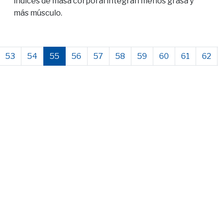
índices de masa corporal integran menos grasa y
más músculo.
53
54
55
56
57
58
59
60
61
62