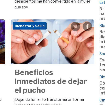
desaciertos me han convertido en la mujer
Est
que soy.
Ni
na
me
Bie
Bienestar y Salud
Re
di
la
ma
So
Es
te
re
Beneficios
Bie
inmediatos de dejar
Có
co
el pucho
in
e
¡Dejar de fumar te transforma en forma
Cin