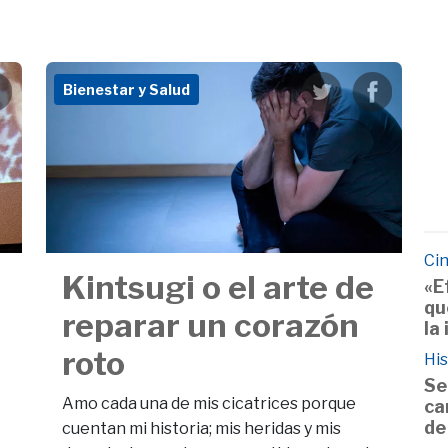
Bienestar y Salud
Cin
Kintsugi o el arte de
«E
qu
reparar un corazón
la
roto
His
Se
Amo cada una de mis cicatrices porque
ca
de
cuentan mi historia; mis heridas y mis