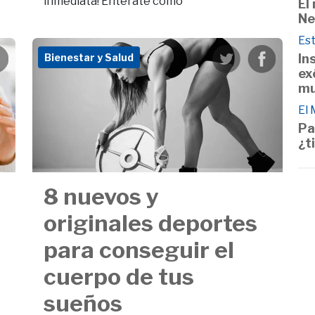
inmediata! Enterate cómo
El
Ne
Est
In
Bienestar y Salud
ex
m
El
Pa
¿t
8 nuevos y
originales deportes
para conseguir el
cuerpo de tus
sueños