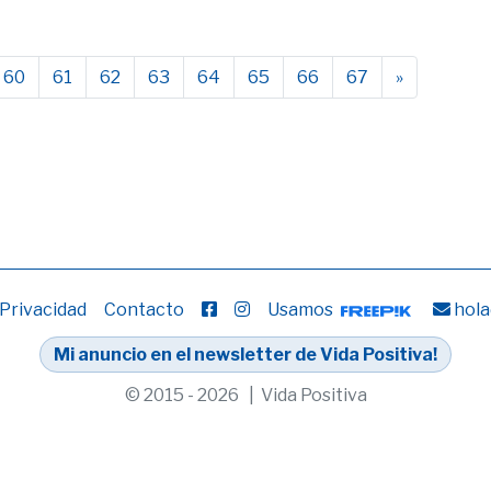
60
61
62
63
64
65
66
67
»
 Privacidad
Contacto
Usamos
hola
Mi anuncio en el newsletter de Vida Positiva!
© 2015 - 2026 | Vida Positiva