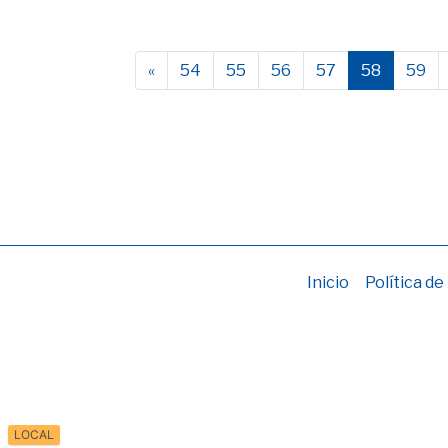
«
54
55
56
57
58
59
Inicio
Política de
LOCAL