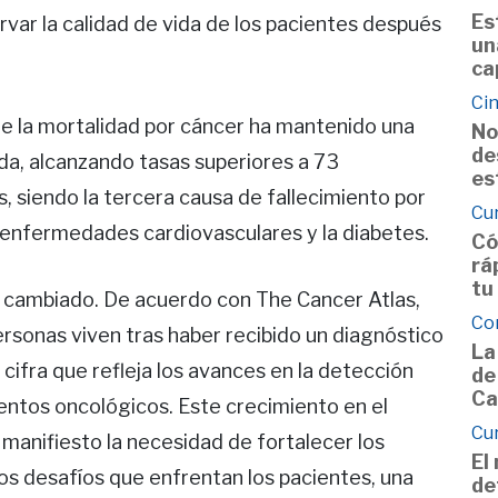
Es
var la calidad de vida de los pacientes después
un
ca
Cin
e la mortalidad por cáncer ha mantenido una
No
de
ada, alcanzando tasas superiores a 73
es
, siendo la tercera causa de fallecimiento por
Cu
enfermedades cardiovasculares y la diabetes.
Có
rá
tu
a cambiado. De acuerdo con The Cancer Atlas,
Co
rsonas viven tras haber recibido un diagnóstico
La
 cifra que refleja los avances en la detección
de
Ca
ientos oncológicos. Este crecimiento en el
Cu
manifiesto la necesidad de fortalecer los
El
os desafíos que enfrentan los pacientes, una
de