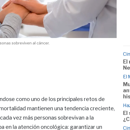
onas sobreviven al cáncer.
Cin
El
Ne
El
Mu
an
hi
ándose como uno de los principales retos de
Haz
la mortalidad mantienen una tendencia creciente,
El
cada vez más personas sobrevivan a la
¿C
a en la atención oncológica: garantizar un
Cin