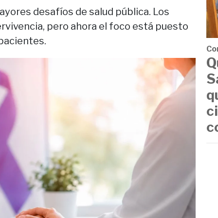
ayores desafíos de salud pública. Los
vivencia, pero ahora el foco está puesto
 pacientes.
Co
Q
S
q
c
c