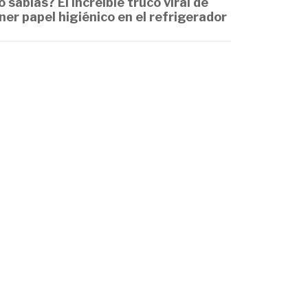
o sabías? El increíble truco viral de
ner papel higiénico en el refrigerador