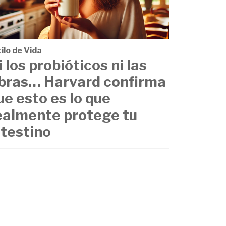
ilo de Vida
i los probióticos ni las
ibras… Harvard confirma
ue esto es lo que
ealmente protege tu
ntestino