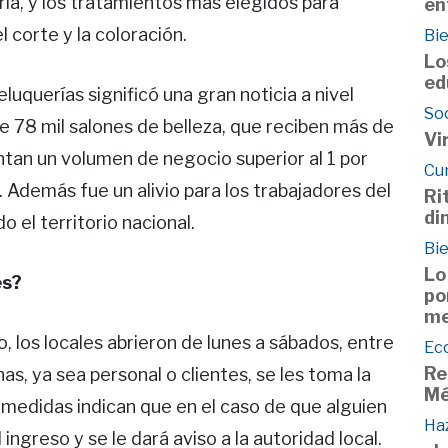
ría, y los tratamientos más elegidos para
en
l corte y la coloración.
Bie
Lo
ed
luquerías significó una gran noticia a nivel
So
 78 mil salones de belleza, que reciben más de
Vi
entan un volumen de negocio superior al 1 por
Cu
 Además fue un alivio para los trabajadores del
Ri
di
 el territorio nacional.
Bie
Lo
es?
po
me
o, los locales abrieron de lunes a sábados, entre
Ec
Re
nas, ya sea personal o clientes, se les toma la
Mé
 medidas indican que en el caso de que alguien
Haz
 ingreso y se le dará aviso a la autoridad local.