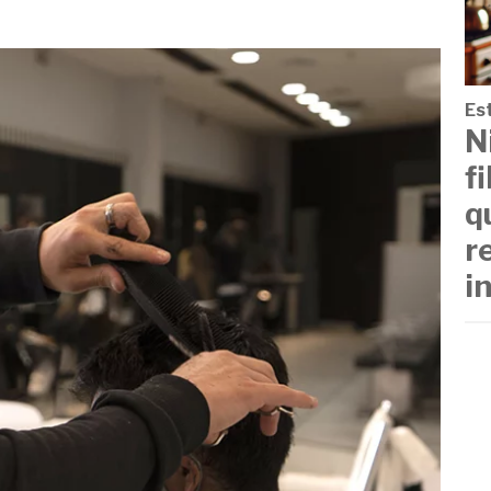
Est
N
f
q
r
i