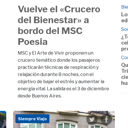
Vuelve el «Crucero
Bie
Lo
del Bienestar» a
ed
bordo del MSC
So
¿T
Poesia
ce
pr
MSC y El Arte de Vivir proponen un
Co
crucero temático donde los pasajeros
Qu
practicarán técnicas de respiración y
Tr
relajación durante 8 noches, con el
ci
objetivo de bajar el estrés y aumentar la
hu
energía vital. La salida es el 3 de diciembre
desde Buenos Aires.
Siempre Viajo