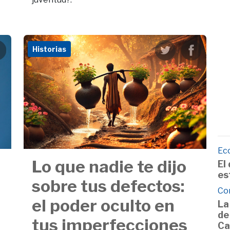
Historias
Ec
Lo que nadie te dijo
El
es
sobre tus defectos:
Co
el poder oculto en
La
de
tus imperfecciones
Ca