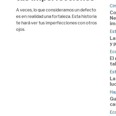
Cin
A veces, lo que consideramos un defecto
Co
es en realidad una fortaleza. Esta historia
Ne
te hará ver tus imperfecciones con otros
im
ojos.
Est
La
y 
Ec
El
ta
Est
La
lu
Haz
Gu
ca
Ec