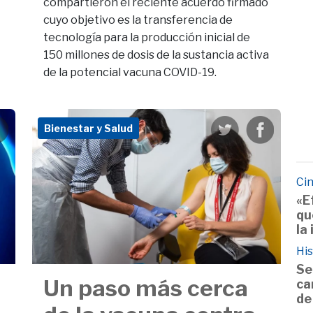
compartieron el reciente acuerdo firmado
cuyo objetivo es la transferencia de
tecnología para la producción inicial de
150 millones de dosis de la sustancia activa
de la potencial vacuna COVID-19.
Bienestar y Salud
Cin
«E
qu
la
His
Se
Un paso más cerca
ca
de