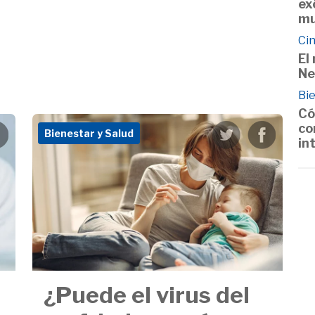
ex
m
Cin
El
Ne
Bie
Có
co
Bienestar y Salud
in
¿Puede el virus del