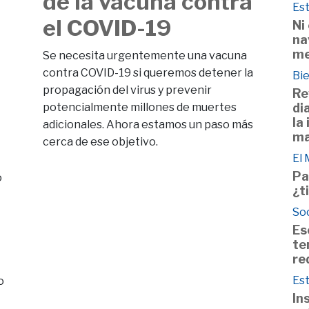
de la vacuna contra
Est
el COVID-19
Ni
na
me
Se necesita urgentemente una vacuna
contra COVID-19 si queremos detener la
Bie
propagación del virus y prevenir
Re
di
potencialmente millones de muertes
la
adicionales. Ahora estamos un paso más
ma
cerca de ese objetivo.
El
Pa
o
¿t
So
Es
te
re
Est
o
In