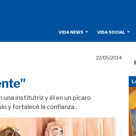
VIDA NEWS
VIDA SOCIAL
22/05/2014
ente"
L
na institutriz y él en un pícaro
o y fortalecé la confianza..