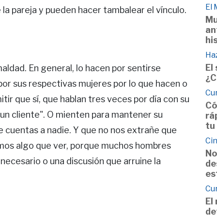
El
 la pareja y pueden hacer tambalear el vínculo.
Mu
an
hi
Haz
El
ldad. En general, lo hacen por sentirse
¿C
por sus respectivas mujeres por lo que hacen o
Cu
ir que sí, que hablan tres veces por día con su
Có
un cliente". O mienten para mantener su
rá
tu
le cuentas a nadie. Y que no nos extrañe que
Cin
mos algo que ver, porque muchos hombres
No
nnecesario o una discusión que arruine la
de
es
Cu
El
de