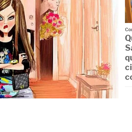
Co
Q
S
q
c
c