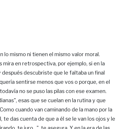
 lo mismo ni tienen el mismo valor moral.
mira en retrospectiva, por ejemplo, si en la
y después descubriste que le faltaba un final
 quería sentirse menos que vos o porque, en el
 todavía no se puso las pilas con ese examen.
ianas", esas que se cuelan en la rutina y que
. Como cuando van caminando de la mano por la
, te das cuenta de que a él se le van los ojos y le
ando, te juro...", te asegura. Y en la era de las