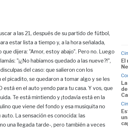
scar a las 21, después de su partido de fútbol,
ara estar lista a tiempo y, a la hora señalada,
o que dijera: "Amor, estoy abajo". Pero no. Luego
Cin
El
llamás: "¡¿No habíamos quedado a las nueve?!",
Ne
 disculpas del caso: que salieron con los
Co
el picadito, se quedaron a tomar algo y se les
La
O está en el auto yendo para tu casa. Y vos, que
de
Ca
guida. Te está mintiendo y ¡todavía está en la
Cin
lino que viene del fondo y esa musiquita no
Es
auto. La sensación es conocida: las
un
ca
o una llegada tarde-, pero también a veces