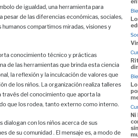
en
 símbolo de igualdad, una herramienta para
Bie
a pesar de las diferencias económicas, sociales,
Lo
ed
es humanos compartimos miradas, visiones y
So
Vi
Cu
orta conocimiento técnico y prácticas
Ri
a de las herramientas que brinda esta ciencia
di
al, la reflexión y la inculcación de valores que
Bie
Lo
ón de los niños. La organización realiza talleres
po
a través del conocimiento que aporta la
me
o que los rodea, tanto externo como interno.
Cu
Ni
co
tes dialogan con los niños acerca de sus
sí
nes de su comunidad . El mensaje es, a modo de
mu