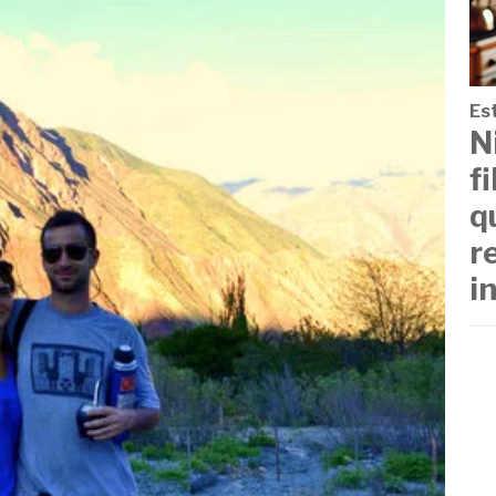
Est
N
f
q
r
i