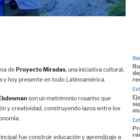
Bie
Ru
lema de
Proyecto Miradas
, una iniciativa cultural,
de
re
na y hoy presente en todo Latinoamérica.
Est
Ej
 Ekdesman
son un matrimonio rosarino que
su
ión y creatividad, construyendo lazos entre los
mu
ronomía.
Est
Pr
re
rincipal fue construir educación y aprendizaje a