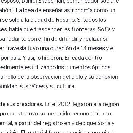
e su esposo, Daniel Ekdesman, comunicador social e
slabón“. La idea de enseñar astronomía como un
rse sólo a la ciudad de Rosario. Si todos los
s, había que trascender las fronteras. Sofía y
 rodante con el fin de difundir y realizar su
er travesía tuvo una duración de 14 meses y el
por país. Y así, lo hicieron. En cada centro
perimentales utilizando instrumentos ópticos
rrollo de la observación del cielo y su conexión
unidad, sus raíces y su cultura.
de sus creadores. En el 2012 llegaron a la región
su propuesta tuvo su merecido reconocimiento.
tal, a partir del registro en video que Sofía y
el viaje. El material fue reconocido y premiado