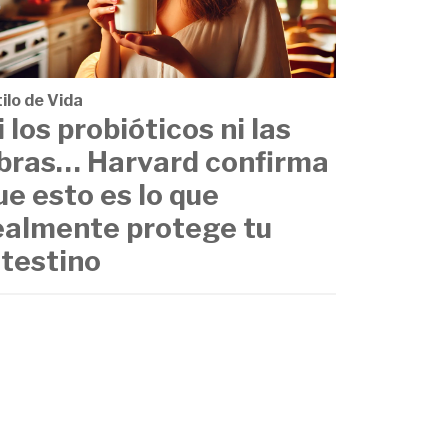
ilo de Vida
i los probióticos ni las
ibras… Harvard confirma
ue esto es lo que
ealmente protege tu
ntestino