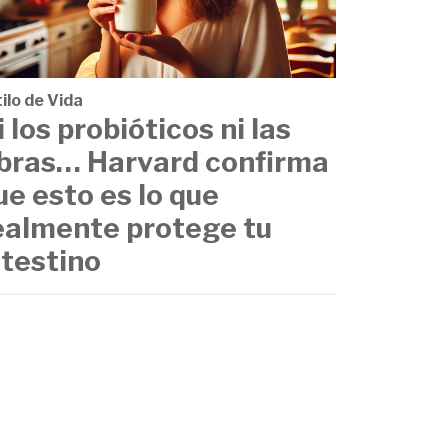
ilo de Vida
i los probióticos ni las
ibras… Harvard confirma
ue esto es lo que
ealmente protege tu
ntestino