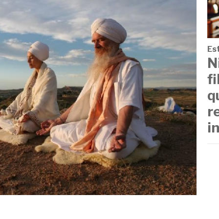
Est
N
f
q
r
i