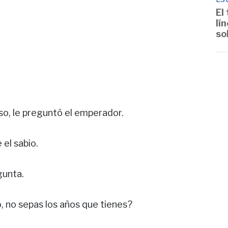
El
lí
so
oso, le preguntó el emperador.
el sabio.
gunta.
o, no sepas los años que tienes?