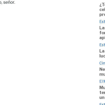
, señor.
¿T
ce
pr
Est
La
fo
ap
Est
La
lu
Cin
Ne
mu
El
Mu
te
un
Est