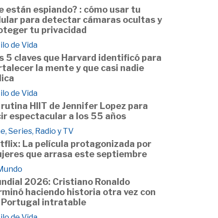
e están espiando? : cómo usar tu
lular para detectar cámaras ocultas y
oteger tu privacidad
ilo de Vida
s 5 claves que Harvard identificó para
rtalecer la mente y que casi nadie
lica
ilo de Vida
 rutina HIIT de Jennifer Lopez para
cir espectacular a los 55 años
e, Series, Radio y TV
tflix: La película protagonizada por
jeres que arrasa este septiembre
 Mundo
ndial 2026: Cristiano Ronaldo
rminó haciendo historia otra vez con
 Portugal intratable
ilo de Vida