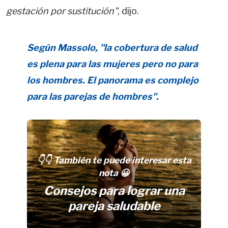
gestación por sustitución"
, dijo.
Según Massolo, "la cobertura de salud
es plena para las mujeres pero no para
los hombres. El panorama es complejo
para las parejas de hombres".
👇👇 También te puede interesar esta
nota 😀
Consejos para lograr una
pareja saludable