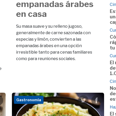
empanadas árabes
Cin
Es
en casa
un
ca
Su masa suave y su relleno jugoso,
Cu
generalmente de carne sazonada con
Có
especias y limón, convierten a las
rá
empanadas árabes en una opción
tu
irresistible tanto para cenas familiares
Cu
como para reuniones sociales.
El
de
e
1.
Cin
No
de
es
Gastronomía
Haz
El