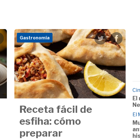
Gastronomía
Cin
El
Ne
Receta fácil de
El
esfiha: cómo
Mu
an
preparar
hi