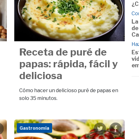
¿C
Co
La
de
Ca
Haz
Receta de puré de
Es
vi
papas: rápida, fácil y
em
deliciosa
Cómo hacer un delicioso puré de papas en
solo 35 minutos.
Gastronomía