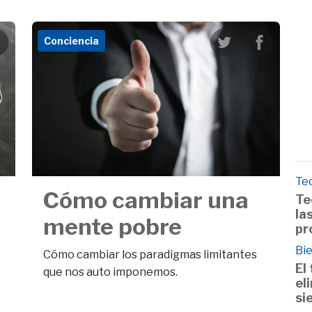
Conciencia
Te
Cómo cambiar una
Te
la
mente pobre
pr
Bie
Cómo cambiar los paradigmas limitantes
El
que nos auto imponemos.
el
si