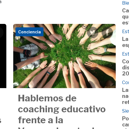
a
Bie
Ca
qu
es
Est
Conciencia
La
es
Est
Co
di
2
Co
La
Hablemos de
na
re
coaching educativo
Si
s
frente a la
Po
ca