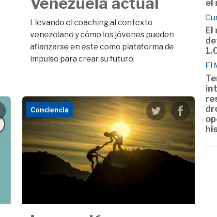
Venezuela actual
el
Cu
Llevando el coaching al contexto
El
venezolano y cómo los jóvenes pueden
de
afianzarse en este como plataforma de
1.
impulso para crear su futuro.
El
Te
in
re
dr
Conciencia
op
hi