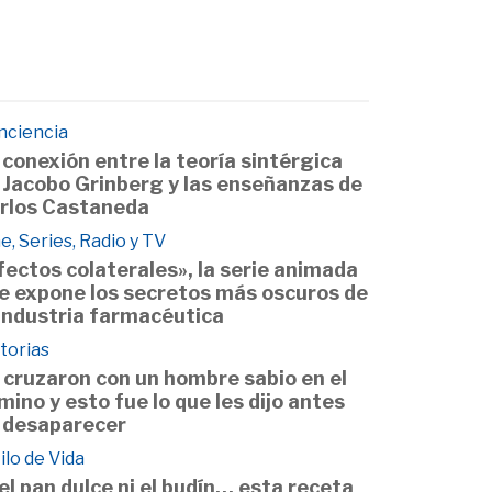
nciencia
 conexión entre la teoría sintérgica
 Jacobo Grinberg y las enseñanzas de
rlos Castaneda
e, Series, Radio y TV
fectos colaterales», la serie animada
e expone los secretos más oscuros de
 industria farmacéutica
torias
 cruzaron con un hombre sabio en el
mino y esto fue lo que les dijo antes
 desaparecer
ilo de Vida
 el pan dulce ni el budín… esta receta