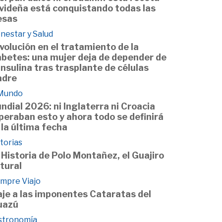
videña está conquistando todas las
sas
nestar y Salud
volución en el tratamiento de la
abetes: una mujer deja de depender de
 insulina tras trasplante de células
dre
 Mundo
ndial 2026: ni Inglaterra ni Croacia
peraban esto y ahora todo se definirá
 la última fecha
torias
 Historia de Polo Montañez, el Guajiro
tural
empre Viajo
aje a las imponentes Cataratas del
uazú
stronomía