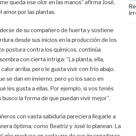
 me queda ese olor en las manos” afirma José,
Re
 amor por las plantas.
ir
enderse de su compañero de huerta y sostiene
erdura desde sus inicios en la producción de los
e postura contra los químicos, continúa
mbra con cierta intriga: “La planta, ella,
alor arriba, pero le gusta vivir con frío abajo.
e se dan en invierno, pero yo los saco en
é les gusta a ellas. Por ejemplo, si vos tenés
es busco la forma de que puedan vivir mejor”.
ñeros con vasta sabiduría pareciera llegarle a
anera óptima, como Beatriz y José lo planean. La
 el año produce en cada uno de sus invernaderos.