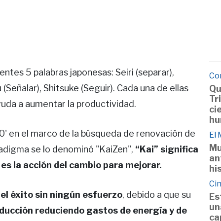
ientes 5 palabras japonesas: Seiri (separar),
Co
u (Señalar), Shitsuke (Seguir). Cada una de ellas
Qu
Tr
yuda a aumentar la productividad.
ci
hu
0' en el marco de la búsqueda de renovación de
El
Mu
radigma se lo denominó "KaiZen",
“Kai” significa
an
 es la acción del cambio para mejorar.
hi
Cin
 el éxito sin ningún esfuerzo
, debido a que su
Es
un
oducción reduciendo gastos de energía y de
ca