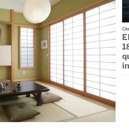
Cin
E
1
q
i