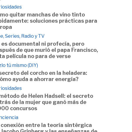
riosidades
mo quitar manchas de vino tinto
pidamente: soluciones prácticas para
 ropa
e, Series, Radio y TV
 es documental ni profecía, pero
spués de que murió el papa Francisco,
ta película no para de verse
lo tú mismo (DIY)
 secreto del corcho en la heladera:
ómo ayuda a ahorrar energía?
riosidades
 método de Helen Hadsell: el secreto
trás de la mujer que ganó más de
000 concursos
nciencia
 conexión entre la teoría sintérgica
 Jacobo Grinberg y las enseñanzas de