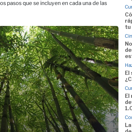
los pasos que se incluyen en cada una de las
Cu
Có
rá
tu
Cin
No
de
es
Haz
El
¿C
Cu
El
de
1.
Co
La
de