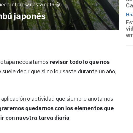
uede interesar esta nota 😀
Ca
mbú japonés
Haz
Es
vi
em
a etapa necesitamos
revisar todo lo que nos
e suele decir que si no lo usaste durante un año,
 aplicación o actividad que siempre anotamos
graremos quedarnos con los elementos que
r con nuestra tarea diaria
.