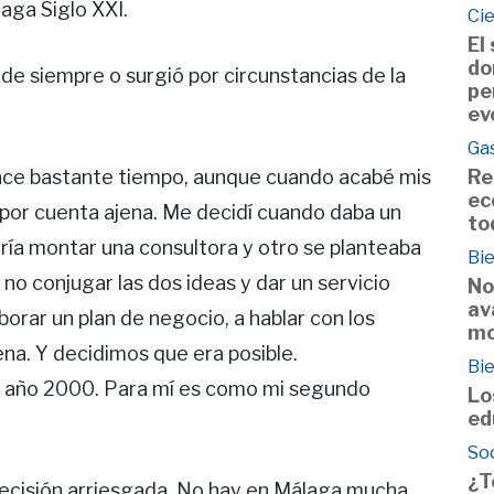
aga Siglo XXI.
Ci
El
do
 de siempre o surgió por circunstancias de la
pe
ev
Ga
hace bastante tiempo, aunque cuando acabé mis
Re
ec
 por cuenta ajena. Me decidí cuando daba un
to
ría montar una consultora y otro se planteaba
Bie
 no conjugar las dos ideas y dar un servicio
No
av
rar un plan de negocio, a hablar con los
mo
na. Y decidimos que era posible.
Bie
el año 2000. Para mí es como mi segundo
Lo
ed
So
¿T
decisión arriesgada. No hay en Málaga mucha