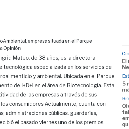
croAmbiental, empresa situada en el Parque
La Opinión
Cin
d Mateo, de 38 años, es la directora
El
tecnológica especializada en los servicios de
Ne
groalimenticio y ambiental. Ubicada en el Parque
Est
5 
nto de I+D+i en el área de Biotecnología. Esta
má
itividad de las empresas a través de sus
Bie
 a los consumidores Actualmente, cuenta con
Ol
ta
s, administraciones públicas, guarderías,
em
ecibió el pasado viernes uno de los premios
qu