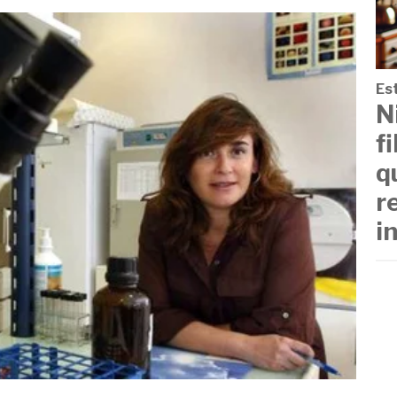
Est
N
f
q
r
i