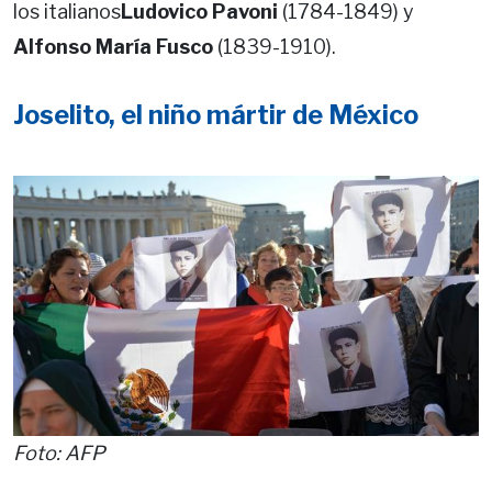
los italianos
Ludovico Pavoni
(1784-1849) y
Alfonso María Fusco
(1839-1910).
Joselito, el niño mártir de México
Foto: AFP