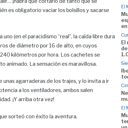
salir… ¡habrá que cortarlo de tanto que se
El
én es obligatorio vaciar los bolsillos y sacarse
Mu
es
en
Cu
uno (en el paracidismo “real”, la caída libre dura
El
ros de diámetro por 16 de alto, en cuyos
de
1.
 240 kilómetros por hora. Los cachetes se
Si
to animado. La sensación es maravillosa.
Ib
to
 unas agarraderas de los trajes, y lo invita a ir
Cin
potencia a los ventiladores, ambos salen
Ne
mu
dad. ¡Y arriba otra vez!
El
Mu
 que sorteó con éxito la aventura.
te
un