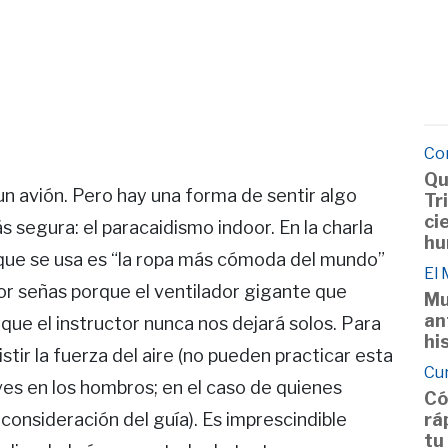
Co
Qu
un avión. Pero hay una forma de sentir algo
Tr
ci
 segura: el paracaidismo indoor. En la charla
hu
 que se usa es “la ropa más cómoda del mundo”
El
or señas porque el ventilador gigante que
Mu
an
que el instructor nunca nos dejará solos. Para
hi
stir la fuerza del aire (no pueden practicar esta
Cu
ves en los hombros; en el caso de quienes
Có
rá
 consideración del guía). Es imprescindible
tu