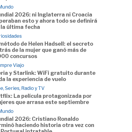
 Mundo
ndial 2026: ni Inglaterra ni Croacia
peraban esto y ahora todo se definirá
 la última fecha
riosidades
 método de Helen Hadsell: el secreto
trás de la mujer que ganó más de
000 concursos
empre Viajo
eria y Starlink: WiFi gratuito durante
da la experiencia de vuelo
e, Series, Radio y TV
tflix: La película protagonizada por
jeres que arrasa este septiembre
 Mundo
ndial 2026: Cristiano Ronaldo
rminó haciendo historia otra vez con
 Portugal intratable