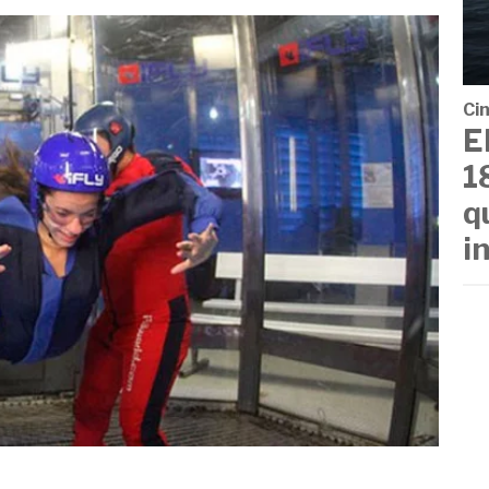
Cin
E
1
q
i