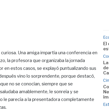
Ec
El
es
 curiosa. Una amiga impartía una conferencia en
Co
nzo, la profesora que organizaba la jornada
La
de
or en estos casos, se explayó puntualizando sus
Ca
 después vino lo sorprendente, porque destacó,
Cin
nque no se conocían, siempre que se
Co
 saludaba amablemente, le sonreía y se
Ne
im
sto le parecía a la presentadora completamente
Est
zas.