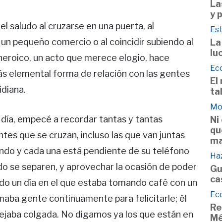
La
y 
l saludo al cruzarse en una puerta, al
Est
 un pequeño comercio o al coincidir subiendo al
La
lu
heroico, un acto que merece elogio, hace
Ec
s elemental forma de relación con las gentes
El
idiana.
ta
Mo
 día, empecé a recordar tantas y tantas
Ni
qu
ntes que se cruzan, incluso las que van juntas
ma
ando y cada una está pendiente de su teléfono
Haz
do se separen, y aprovechar la ocasión de poder
Gu
ca
erdo un día en el que estaba tomando café con un
Ec
maba gente continuamente para felicitarle; él
Re
ejaba colgada. No digamos ya los que están en
Mé