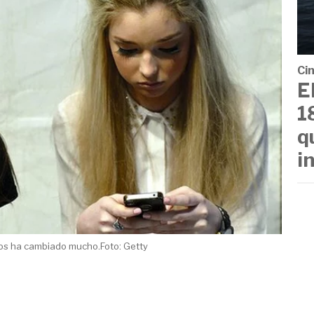
Cin
E
1
q
i
os ha cambiado mucho.Foto: Getty