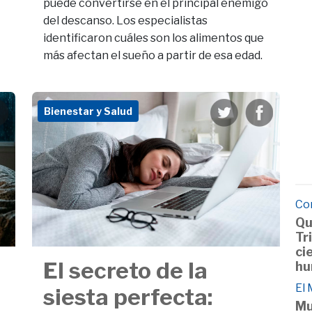
puede convertirse en el principal enemigo
del descanso. Los especialistas
identificaron cuáles son los alimentos que
más afectan el sueño a partir de esa edad.
Bienestar y Salud
Co
Qu
Tr
ci
El secreto de la
hu
El
siesta perfecta:
Mu