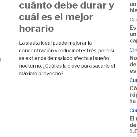
cuánto debe durar y
an
hi
cuál es el mejor
Cin
horario
Es
un
ca
La siesta ideal puede mejorar la
Cin
concentración y reducir el estrés, pero si
No
se extiende demasiado afecta el sueño
d
de
nocturno. ¿Cuál es la clave para sacarle el
es
máximo provecho?
Cu
Có
rá
tu
Cu
El
de
1.