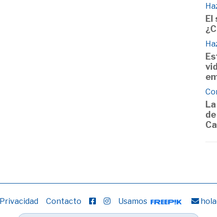
Haz
El
¿C
Haz
Es
vi
em
Co
La
de
Ca
 Privacidad
Contacto
Usamos
hola