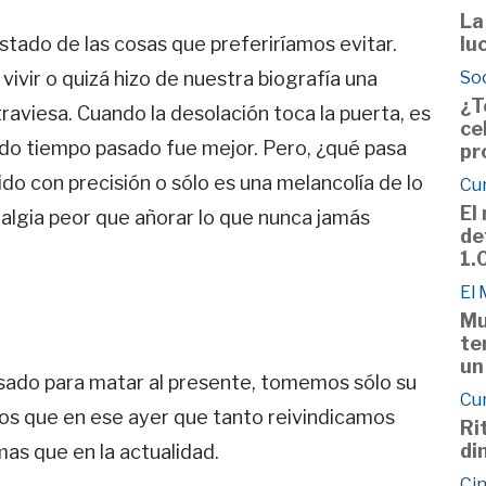
La
stado de las cosas que preferiríamos evitar.
lu
vivir o quizá hizo de nuestra biografía una
So
¿T
traviesa. Cuando la desolación toca la puerta, es
ce
do tiempo pasado fue mejor. Pero, ¿qué pasa
pr
o con precisión o sólo es una melancolía de lo
Cu
El
lgia peor que añorar lo que nunca jamás
de
1.
El
Mu
te
un
sado para matar al presente, tomemos sólo su
Cu
mos que en ese ayer que tanto reivindicamos
Ri
di
s que en la actualidad.
Cin