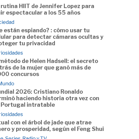
 rutina HIIT de Jennifer Lopez para
cir espectacular a los 55 años
ciedad
e están espiando? : cómo usar tu
lular para detectar cámaras ocultas y
oteger tu privacidad
riosidades
 método de Helen Hadsell: el secreto
trás de la mujer que ganó más de
000 concursos
 Mundo
ndial 2026: Cristiano Ronaldo
rminó haciendo historia otra vez con
 Portugal intratable
riosidades
tual con el árbol de jade que atrae
nero y prosperidad, según el Feng Shui
e, Series, Radio y TV