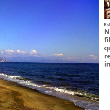
Est
N
f
q
r
i