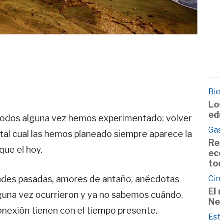
Bie
Lo
ed
todos alguna vez hemos experimentado: volver
Ga
 tal cual las hemos planeado siempre aparece la
Re
que el hoy.
ec
to
ades pasadas, amores de antaño, anécdotas
Cin
El
guna vez ocurrieron y ya no sabemos cuándo,
Ne
nexión tienen con el tiempo presente.
Est