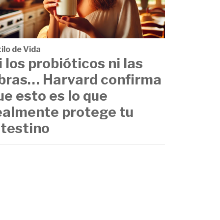
ilo de Vida
i los probióticos ni las
ibras… Harvard confirma
ue esto es lo que
ealmente protege tu
ntestino