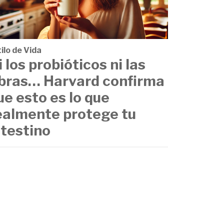
ilo de Vida
i los probióticos ni las
ibras… Harvard confirma
ue esto es lo que
ealmente protege tu
ntestino