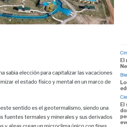
Cin
El
Ne
una sabia elección para capitalizar las vacaciones
Bie
imizar el estado físico y mental en un marco de
Lo
ed
Ci
El
 este sentido es el geotermalismo, siendo una
do
pe
sus fuentes termales y minerales y sus derivados
ev
y algas crean un microclima único con fines