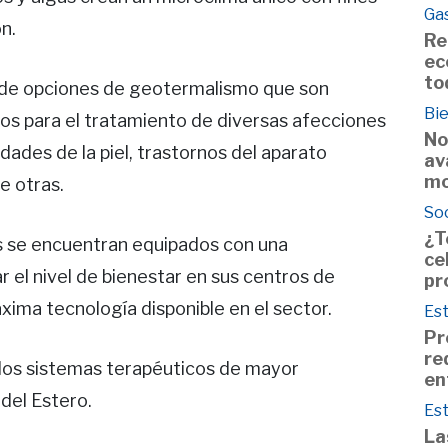
Ga
n.
Re
ec
to
d de opciones de geotermalismo que son
Bie
s para el tratamiento de diversas afecciones
No
ades de la piel, trastornos del aparato
av
mo
e otras.
So
¿T
s se encuentran equipados con una
ce
 el nivel de bienestar en sus centros de
pr
xima tecnología disponible en el sector.
Est
Pr
re
 los sistemas terapéuticos de mayor
en
del Estero.
Est
La