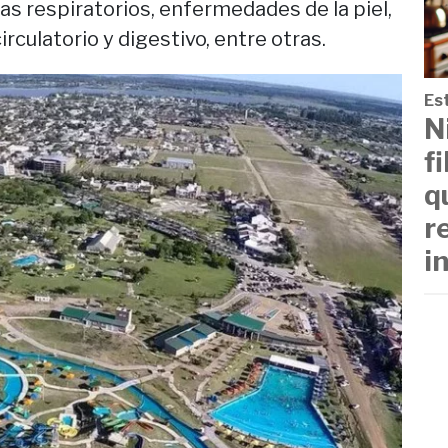
 respiratorios, enfermedades de la piel,
rculatorio y digestivo, entre otras.
Est
N
f
q
r
i