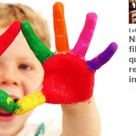
Est
N
f
q
r
i