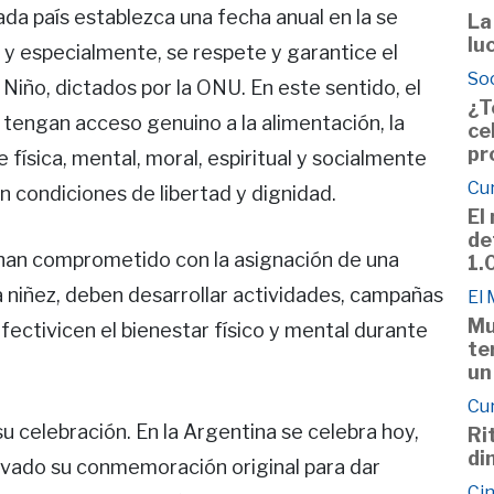
cada país establezca una fecha anual en la se
La
lu
 y especialmente, se respete y garantice el
So
iño, dictados por la ONU. En este sentido, el
¿T
tengan acceso genuino a la alimentación, la
ce
pr
 física, mental, moral, espiritual y socialmente
Cu
n condiciones de libertad y dignidad.
El
de
 han comprometido con la asignación de una
1.
 niñez, deben desarrollar actividades, campañas
El
Mu
ectivicen el bienestar físico y mental durante
te
un
Cu
su celebración. En la Argentina se celebra hoy,
Ri
di
rvado su conmemoración original para dar
Cin