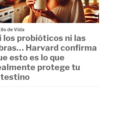
ilo de Vida
i los probióticos ni las
ibras… Harvard confirma
ue esto es lo que
ealmente protege tu
ntestino