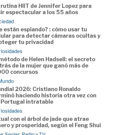
 rutina HIIT de Jennifer Lopez para
cir espectacular a los 55 años
ciedad
e están espiando? : cómo usar tu
lular para detectar cámaras ocultas y
oteger tu privacidad
riosidades
 método de Helen Hadsell: el secreto
trás de la mujer que ganó más de
000 concursos
 Mundo
ndial 2026: Cristiano Ronaldo
rminó haciendo historia otra vez con
 Portugal intratable
riosidades
tual con el árbol de jade que atrae
nero y prosperidad, según el Feng Shui
e, Series, Radio y TV