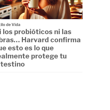
ilo de Vida
i los probióticos ni las
ibras… Harvard confirma
ue esto es lo que
ealmente protege tu
ntestino