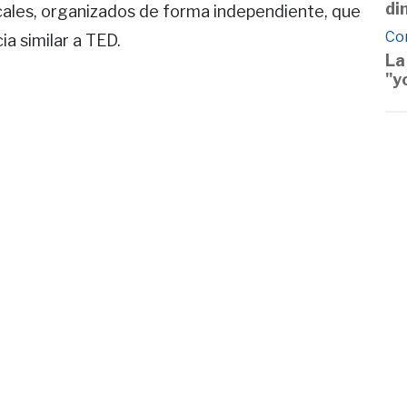
di
cales, organizados de forma independiente, que
Co
a similar a TED.
La
"y