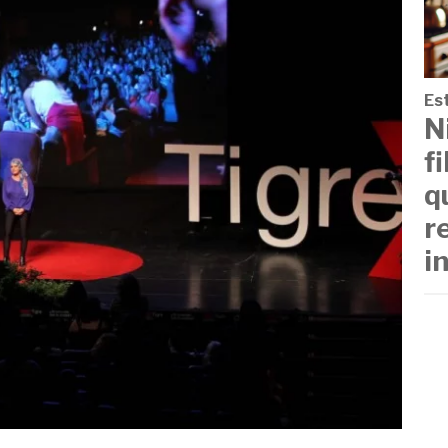
Est
N
f
q
r
i