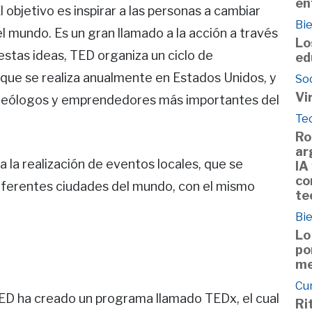
en
 objetivo es inspirar a las personas a cambiar
Bie
l mundo. Es un gran llamado a la acción a través
Lo
 estas ideas, TED organiza un ciclo de
ed
 que se realiza anualmente en Estados Unidos, y
So
Vi
ideólogos y emprendedores más importantes del
Te
Ro
ar
 la realización de eventos locales, que se
IA
co
iferentes ciudades del mundo, con el mismo
te
Bie
Lo
po
me
Cu
 TED ha creado un programa llamado TEDx, el cual
Ri