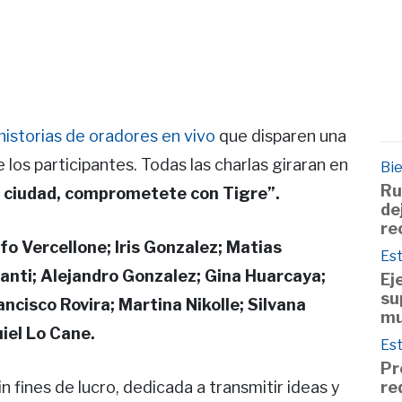
historias de oradores en vivo
que disparen una
los participantes. Todas las charlas giraran en
Bie
Ru
ciudad, comprometete con Tigre”.
de
re
fo Vercellone; Iris Gonzalez; Matias
Est
ganti; Alejandro Gonzalez; Gina Huarcaya;
Ej
su
ncisco Rovira; Martina Nikolle; Silvana
mu
iel Lo Cane.
Est
Pr
re
n fines de lucro, dedicada a transmitir ideas y