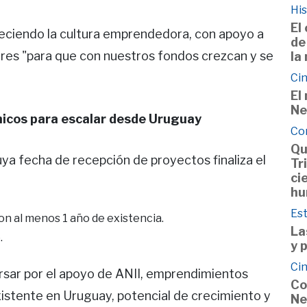
His
El
leciendo la cultura emprendedora, con apoyo a
de
es "para que con nuestros fondos crezcan y se
la
Cin
El
Ne
icos para escalar desde Uruguay
Co
Qu
uya fecha de recepción de proyectos finaliza el
Tr
ci
hu
Est
on al menos 1 año de existencia.
La
.
y 
Cin
rsar por el apoyo de ANII, emprendimientos
Co
xistente en Uruguay, potencial de crecimiento y
Ne