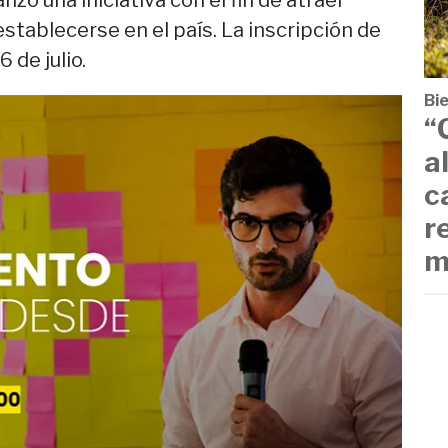
zó una iniciativa con el fin de atraer
ablecerse en el país. La inscripción de
 de julio.
Bi
“
a
c
r
m