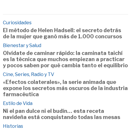
Curiosidades
El método de Helen Hadsell: el secreto detrás
de la mujer que ganó más de 1.000 concursos
Bienestar y Salud
Olvídate de caminar rápido: la caminata taichí
es la técnica que muchos empiezan a practicar
y pocos saben por qué cambia tanto el equilibrio
Cine, Series, Radio y TV
«Efectos colaterales», la serie animada que
expone los secretos más oscuros de la industria
farmacéutica
Estilo de Vida
Ni el pan dulce ni el budín… esta receta
navideña está conquistando todas las mesas
Historias