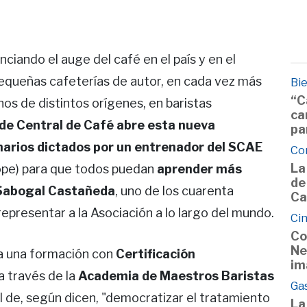
ciando el auge del café en el país y en el
equeñas cafeterías de autor, en cada vez más
Bie
“C
s de distintos orígenes, en baristas
ca
 de Central de Café abre esta nueva
pa
arios dictados por un entrenador del SCAE
Co
La
rope) para que todos puedan
aprender más
de
 Sabogal Castañeda
, uno de los cuarenta
Ca
epresentar a la Asociación a lo largo del mundo.
Cin
Co
Ne
 a una formación con
Certificación
im
s a través de la
Academia de Maestros Baristas
Ga
nal de, según dicen, "democratizar el tratamiento
La