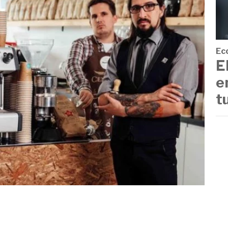
Ec
E
e
t