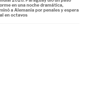
ndial 2026: Paraguay dio un paso
orme en una noche dramática,
iminó a Alemania por penales y espera
val en octavos