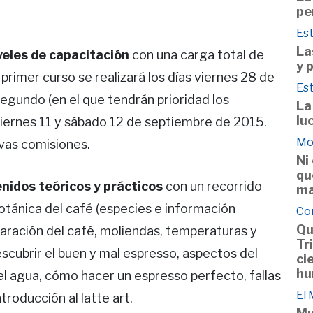
pe
Est
La
veles de capacitación
con una carga total de
y 
 primer curso se realizará los días viernes 28 de
Est
segundo (en el que tendrán prioridad los
La
lu
as viernes 11 y sábado 12 de septiembre de 2015.
Mo
vas comisiones.
Ni
qu
nidos teóricos y prácticos
con un recorrido
ma
botánica del café (especies e información
Co
Qu
aración del café, moliendas, temperaturas y
Tr
scubrir el buen y mal espresso, aspectos del
ci
hu
el agua, cómo hacer un espresso perfecto, fallas
El
troducción al latte art.