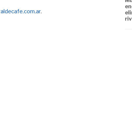
Mu
en
raldecafe.com.ar
.
el
ri