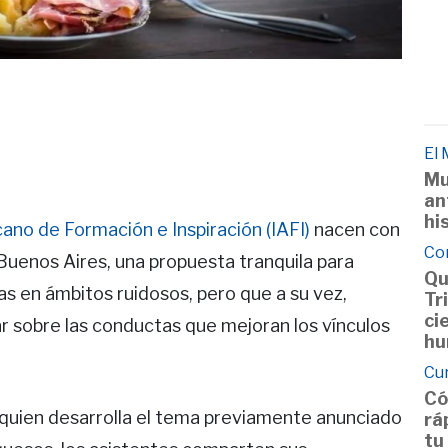
El
Mu
an
hi
ano de Formación e Inspiración (IAFI)
nacen con
Co
 Buenos Aires, una propuesta tranquila para
Qu
 en ámbitos ruidosos, pero que a su vez,
Tr
ci
ar sobre las conductas que mejoran los vínculos
hu
Cu
Có
 quien desarrolla el tema previamente anunciado
rá
tu