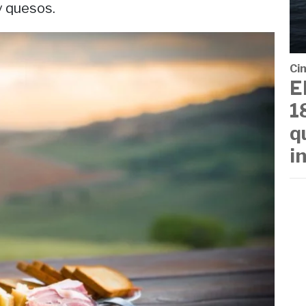
y quesos.
Cin
E
1
q
i