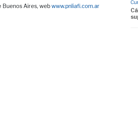
Cu
e Buenos Aires, web
www.pnliafi.com.ar
Cá
su