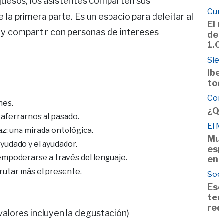
 quesos, los asistentes comparten sus
Cu
la primera parte. Es un espacio para deleitar al
El
n y compartir con personas de intereses
de
1.
Si
Ib
to
Co
nes.
¿Q
 aferrarnos al pasado.
El
az: una mirada ontológica.
Mu
ayudado y el ayudador.
es
 empoderarse a través del lenguaje.
en
rutar más el presente.
So
Es
te
re
valores incluyen la degustación)