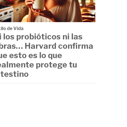
ilo de Vida
i los probióticos ni las
ibras… Harvard confirma
ue esto es lo que
ealmente protege tu
ntestino