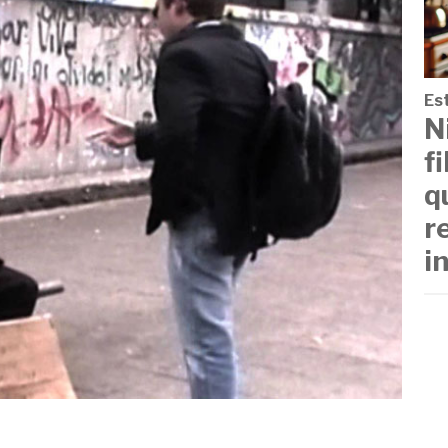
Est
N
f
q
r
i