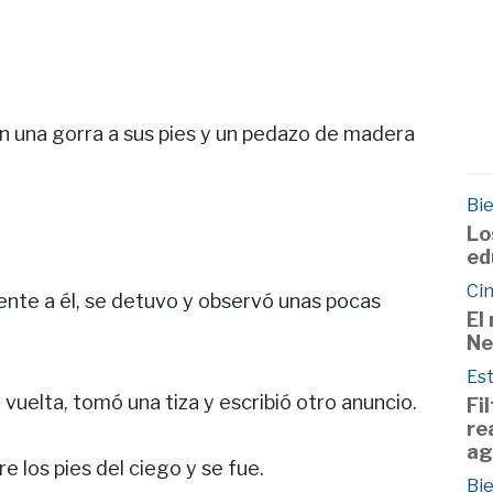
on una gorra a sus pies y un pedazo de madera
Bie
Lo
ed
Cin
ente a él, se detuvo y observó unas pocas
El
Ne
Est
o vuelta, tomó una tiza y escribió otro anuncio.
Fi
re
ag
 los pies del ciego y se fue.
Bie