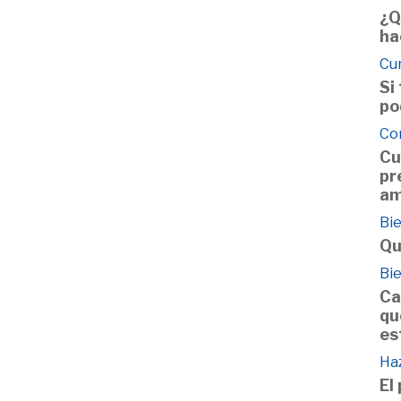
¿Q
ha
Cu
Si
po
Co
Cu
pr
a
Bie
Qu
Bie
Ca
qu
es
Haz
El