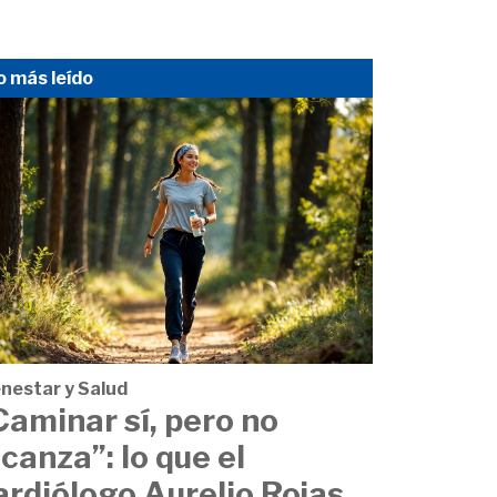
o más leído
enestar y Salud
Caminar sí, pero no
lcanza”: lo que el
ardiólogo Aurelio Rojas