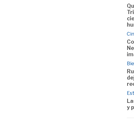
Qu
Tr
ci
hu
Cin
Co
Ne
im
Bie
Ru
de
re
Est
La
y 