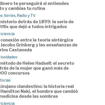
 dinero te perseguirá si entiendes
to y cambias tu rutina
e, Series, Radio y TV
 misterio detrás de 1899: la serie de
tflix que dejó a todos intrigados
nciencia
 conexión entre la teoría sintérgica
 Jacobo Grinberg y las enseñanzas de
rlos Castaneda
riosidades
 método de Helen Hadsell: el secreto
trás de la mujer que ganó más de
000 concursos
torias
 cirujano clandestino: la historia real
 Hamilton Naki, el hombre que cambió
 medicina desde las sombras
nciencia