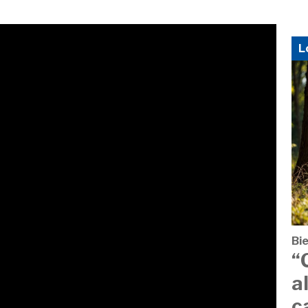
L
Bi
“
a
c