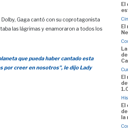
El
es
Cin
o Dolby, Gaga cantó con su coprotagonista
El
ltaba las lágrimas y enamoraron a todos los
Ne
Co
La
de
 planeta que pueda haber cantado esta
Ca
s por creer en nosotros", le dijo Lady
Cu
El
de
1.
His
El
de
la
Co