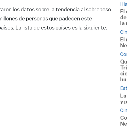
His
zaron los datos sobre la tendencia al sobrepeso
El
de
millones de personas que padecen este
la
íses. La lista de estos países es la siguiente:
Cin
El
Ne
Co
Qu
Tr
ci
hu
Est
La
y 
Cin
Co
Ne