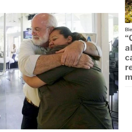
Bi
“
a
c
r
m