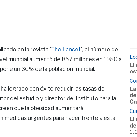
icado en la revista '
The Lancet
', el número de
Ec
ivel mundial aumentó de 857 millones en 1980 a
El
upone un 30% de la población mundial.
es
Co
 ha logrado con éxito reducir las tasas de
La
de
or del estudio y director del Instituto para la
Ca
 creen que la obesidad aumentará
Cu
 medidas urgentes para hacer frente a esta
El
de
1.