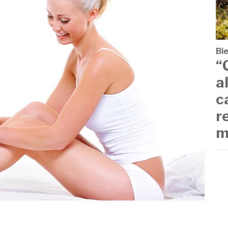
Bi
“
a
c
r
m