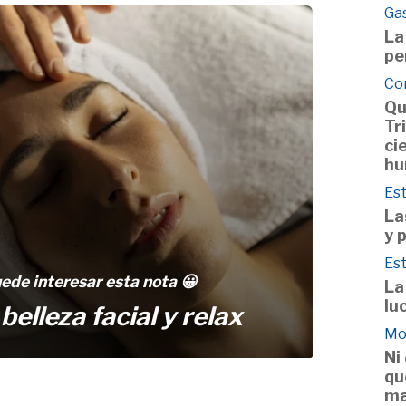
Ga
La
pe
Co
Qu
Tr
ci
hu
Est
La
y 
Est
uede interesar esta nota 😀
La
lu
elleza facial y relax
Mo
Ni
qu
ma