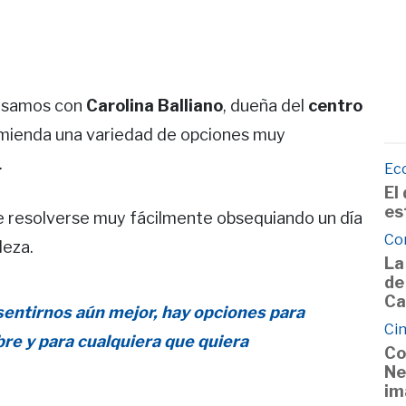
ersamos con
Carolina Balliano
, dueña del
centro
omienda una variedad de opciones muy
.
Ec
El
es
e resolverse muy fácilmente obsequiando un día
Co
leza.
La
de
Ca
entirnos aún mejor, hay opciones para
Cin
re y para cualquiera que quiera
Co
Ne
im