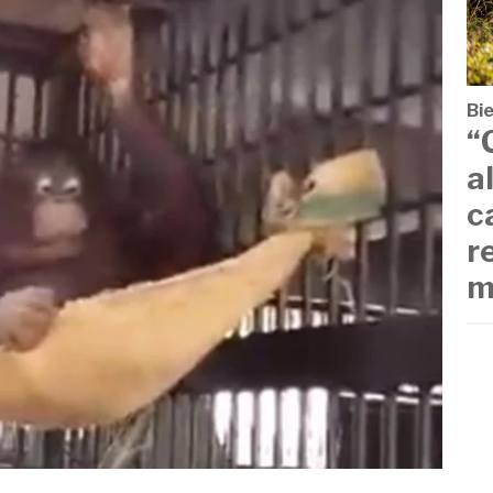
Bi
“
a
c
r
m