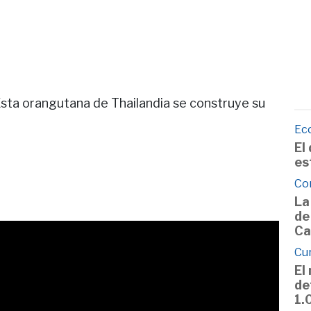
Esta orangutana de Thailandia se construye su
Ec
El
es
Co
La
de
Ca
Cu
El
de
1.