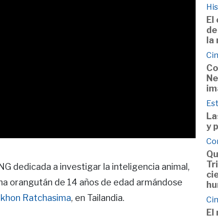
His
El
de
la
Cin
Co
Ne
im
Est
La
y 
Co
Qu
Tr
NG dedicada a investigar la inteligencia animal,
ci
una orangután de 14 años de edad armándose
hu
khon Ratchasima
, en Tailandia.
Cin
El