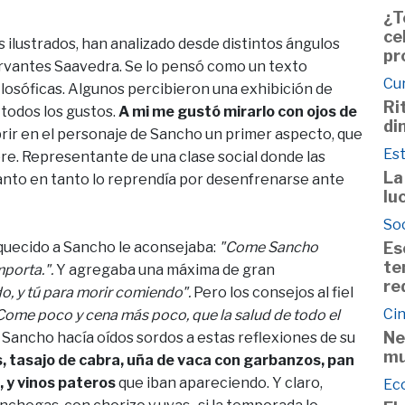
¿T
ce
 ilustrados, han analizado desde distintos ángulos
pr
rvantes Saavedra. Se lo pensó como un texto
Cu
ilosóficas. Algunos percibieron una exhibición de
Ri
 todos los gustos.
A mi me gustó mirarlo con ojos de
di
rir en el personaje de Sancho un primer aspecto, que
Est
re. Representante de una clase social donde las
La
tanto en tanto lo reprendía por desenfrenarse ante
lu
So
Es
oquecido a Sancho le aconsejaba:
"Come Sancho
te
mporta.".
Y agregaba una máxima de gran
re
do, y tú para morir comiendo".
Pero los consejos al fiel
Cin
Come poco y cena más poco, que la salud de todo el
Ne
Sancho hacía oídos sordos a estas reflexiones de su
mu
s, tasajo de cabra, uña de vaca con garbanzos, pan
, y vinos pateros
que iban apareciendo. Y claro,
Ec