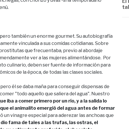
nchegas, con chorizo y uvas -si la temporada lo
El
ta
menú.
pero también un enorme gourmet. Su autobiografía
chamente vinculada a sus comidas cotidianas. Sobre
 prostitutas que frecuentaba, previo al abordaje
remendamente ver a las mujeres alimentándose. Por
nto culinario, deben ser fuente de información para
micos de la época, de todas las clases sociales.
, pero él se daba maña para conseguir dispensas de
comer "todo aquello que saliera del agua". Nuestro
ue iba a comer primero por un río, y a la salida lo
que el animalito emergió del agua antes de formar
ó un vinagre especial para aderezar las anchoas que
io fama de tales a las trufas, las ostras, el