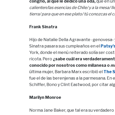
congrio, al que le dedicó una oda,
que en un
calienten/las esencias de Chile/ y a la mesa/ l
tierra/ para que en ese plato/ tú conozcas el c
Frank Sinatra
Hijo de Natalie Della Agravante -genovesa- 
Sinatra pasara sus cumpleaños en el
Patsy's
York, donde el menú reiterado solía ser costilla
ricota. Pero
¿sabe cuál era verdaderamente 
conocido por nosotros como milanesa o
m
última mujer, Barbara Marx escribió el
The S
fue el de las berenjenas a la parmesana. En es
Schiffer, Bono y Clint Eastwood, por citar al
Marilyn Monroe
Norma Jane Baker, que tal era su verdadero