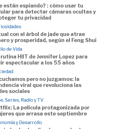
e están espiando? : cómo usar tu
lular para detectar cámaras ocultas y
oteger tu privacidad
riosidades
tual con el árbol de jade que atrae
nero y prosperidad, según el Feng Shui
ilo de Vida
 rutina HIIT de Jennifer Lopez para
cir espectacular a los 55 años
ciedad
cuchamos pero no juzgamos: la
ndencia viral que revoluciona las
des sociales
e, Series, Radio y TV
tflix: La película protagonizada por
jeres que arrasa este septiembre
onomía y Desarrollo