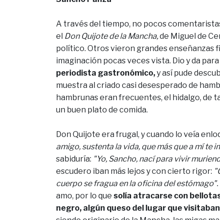
A través del tiempo, no pocos comentaristas
el
Don Quijote de la Mancha,
de Miguel de Ce
político. Otros vieron grandes enseñanzas f
imaginación pocas veces vista. Dio y da para
periodista gastronómico,
y así pude descub
muestra al criado casi desesperado de hamb
hambrunas eran frecuentes, el hidalgo, de 
un buen plato de comida.
Don Quijote era frugal, y cuando lo veía enl
amigo, sustenta la vida, que más que a mí te i
sabiduría:
"Yo, Sancho, nací para vivir murien
escudero iban más lejos y con cierto rigor:
"
cuerpo se fragua en la oficina del estómago".
amo, por lo que
solía atracarse con bellota
negro, algún queso del lugar que visitaban