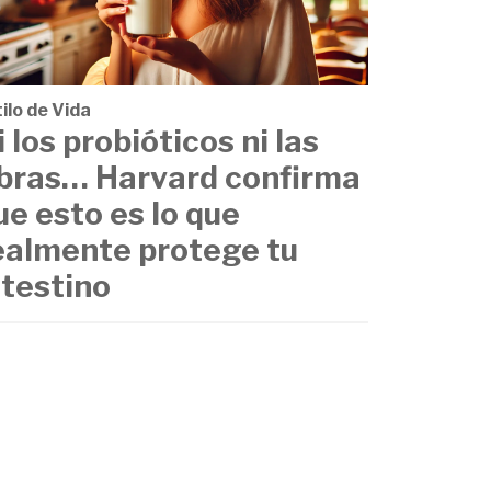
ilo de Vida
i los probióticos ni las
ibras… Harvard confirma
ue esto es lo que
ealmente protege tu
ntestino