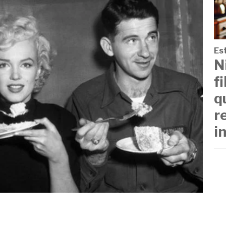
Est
N
f
q
r
i