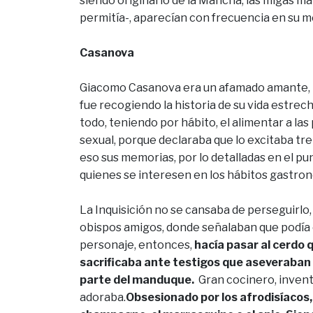
siendo originario de la Mancha, las migas ma
permitía-, aparecían con frecuencia en su 
Casanova
Giacomo Casanova era un afamado amante, 
fue recogiendo la historia de su vida estre
todo, teniendo por hábito, el alimentar a las
sexual, porque declaraba que lo excitaba t
eso sus memorias, por lo detalladas en el pu
quienes se interesen en los hábitos gastronó
La Inquisición no se cansaba de perseguirlo
obispos amigos, donde señalaban que podía 
personaje, entonces,
hacía pasar al cerdo q
sacrificaba ante testigos que aseveraban 
parte del manduque.
Gran cocinero, invent
adoraba.
Obsesionado por los afrodisíacos, d