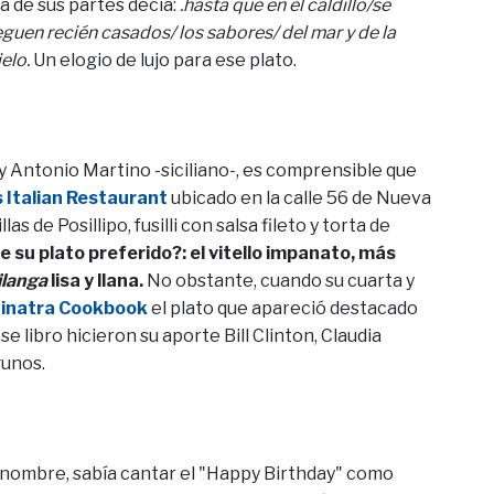
a de sus partes decía:
.hasta que en el caldillo/se
leguen recién casados/ los sabores/ del mar y de la
ielo.
Un elogio de lujo para ese plato.
y Antonio Martino -siciliano-, es comprensible que
 Italian Restaurant
ubicado en la calle 56 de Nueva
s de Posillipo, fusilli con salsa fileto y torta de
su plato preferido?: el vitello impanato, más
ilanga
lisa y llana.
No obstante, cuando su cuarta y
inatra Cookbook
el plato que apareció destacado
e libro hicieron su aporte Bill Clinton, Claudia
gunos.
 nombre, sabía cantar el "Happy Birthday" como