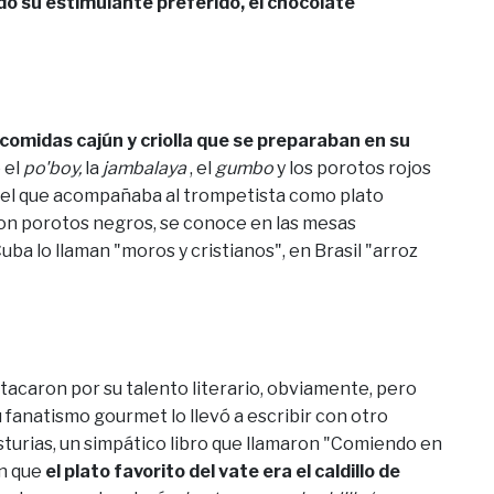
do su estimulante preferido, el chocolate
comidas cajún y criolla que se preparaban en su
 el
po'boy,
la
jambalaya
, el
gumbo
y los porotos rojos
a el que acompañaba al trompetista como plato
, con porotos negros, se conoce en las mesas
ba lo llaman "moros y cristianos", en Brasil "arroz
tacaron por su talento literario, obviamente, pero
 fanatismo gourmet lo llevó a escribir con otro
turias, un simpático libro que llamaron "Comiendo en
en que
el plato favorito del vate era el caldillo de