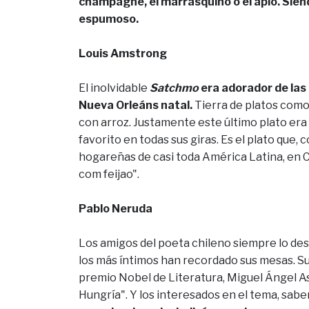
champagne, el marrasquino o el apio. Sien
espumoso.
Louis Amstrong
El inolvidable
Satchmo
era adorador de las 
Nueva Orleáns natal.
Tierra de platos como
con arroz. Justamente este último plato er
favorito en todas sus giras. Es el plato que
hogareñas de casi toda América Latina, en Cu
com feijao".
Pablo Neruda
Los amigos del poeta chileno siempre lo des
los más íntimos han recordado sus mesas. Su
premio Nobel de Literatura, Miguel Ángel As
Hungría". Y los interesados en el tema, sab