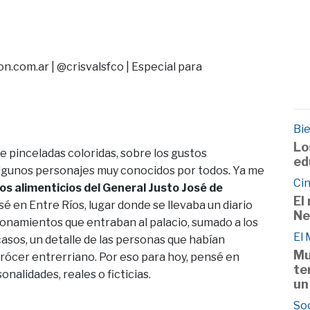
.com.ar | @crisvalsfco | Especial para
Bie
Lo
e pinceladas coloridas, sobre los gustos
ed
algunos personajes muy conocidos por todos. Ya me
Cin
tos alimenticios del General Justo José de
El
é en Entre Ríos, lugar donde se llevaba un diario
Ne
sionamientos que entraban al palacio, sumado a los
El
asos, un detalle de las personas que habían
Mu
rócer entrerriano. Por eso para hoy, pensé en
te
nalidades, reales o ficticias.
un
So