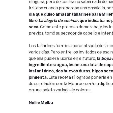
ninguna, pero de cocina no sabía nada de nad
irritaba cuando preparaba una ensalada, por
día que quiso amasar tallarines para Mille
libro
La alegría de cocinar,
que indicaba no 
seca.
Como este proceso demoraba, y los inv
previos, tomó su secador de cabello e inten
Los tallarines fueron a parar al suelo de la 
varios días. Pero entre los invitados de esa
que ella pudiera lucirse en el futuro,
la
Sopa 
ingredientes: agua, leche, una lata de so
instantáneo, dos huevos duros, higos secos
pimienta.
Esta receta sí lograba ponerla en
de su relación con la Monroe, será su díptico
en una paleta variada de colores.
Nellie Melba