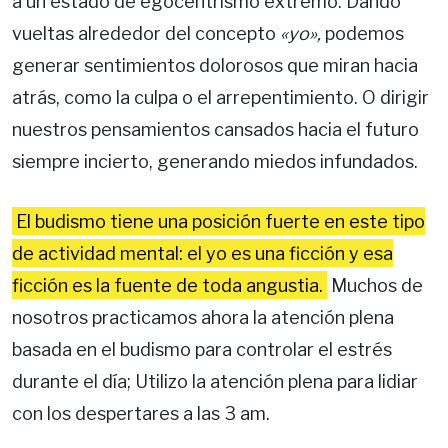
a un estado de egocentrismo extremo. Dando
vueltas alrededor del concepto
«yo»,
podemos
generar sentimientos dolorosos que miran hacia
atrás, como la culpa o el arrepentimiento. O dirigir
nuestros pensamientos cansados ​​hacia el futuro
siempre incierto, generando miedos infundados.
El budismo tiene una posición fuerte en este tipo
de actividad mental: el yo es una ficción y esa
ficción es la fuente de toda angustia.
Muchos de
nosotros practicamos ahora la atención plena
basada en el budismo para controlar el estrés
durante el día; Utilizo la atención plena para lidiar
con los despertares a las 3 am.