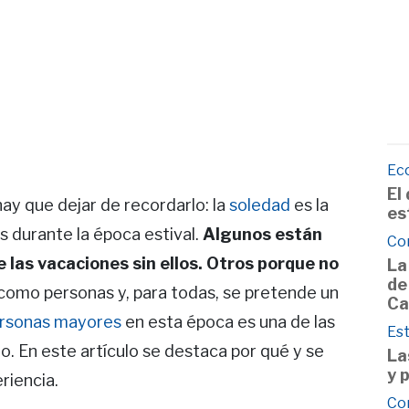
Ec
El
hay que dejar de recordarlo: la
soledad
es la
es
 durante la época estival.
Algunos están
Co
e las vacaciones sin ellos. Otros porque no
La
de
como personas y, para todas, se pretende un
Ca
ersonas mayores
en esta época es una de las
Est
o. En este artículo se destaca por qué y se
La
y 
riencia.
Co