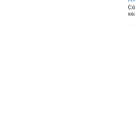
Có
se