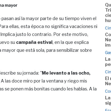
Qu
ona mayor
Tr
ci
 pasan así la mayor parte de su tiempo viven el
hu
ra ellas, esta época no significa vacaciones ni
Cin
. Implica justo lo contrario. Por este motivo,
Co
Ne
nuevo su
campaña estival
, en la que explica
im
 mayor que está sola, para sensibilizar sobre
Ga
La
pe
Cin
describe su jornada: "
Me levanto a las ocho,
El
A las doce miro por la ventana y riego mis
Ne
tas se ponen más bonitas cuando les hablas. A la
Co
La
si
Ec