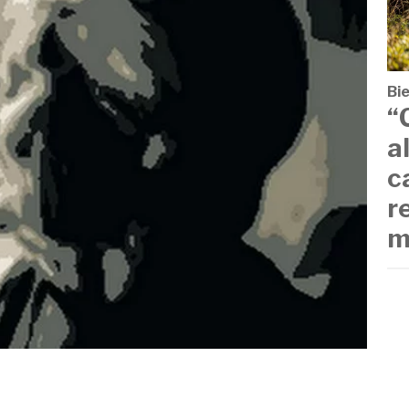
Bi
“
a
c
r
m