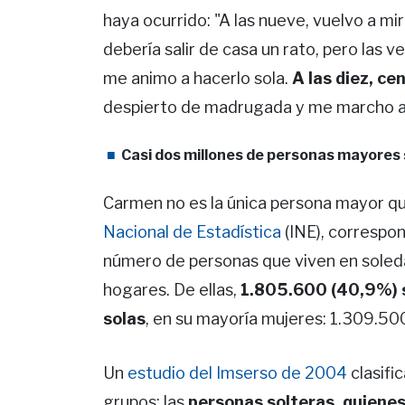
haya ocurrido: "A las nueve, vuelvo a mi
debería salir de casa un rato, pero las v
me animo a hacerlo sola.
A las diez, ce
despierto de madrugada y me marcho a 
Casi dos millones de personas mayores 
Carmen no es la única persona mayor qu
Nacional de Estadística
(INE), correspo
número de personas que viven en soledad
hogares. De ellas,
1.805.600 (40,9%) s
solas
, en su mayoría mujeres: 1.309.50
Un
estudio del Imserso de 2004
clasifi
grupos: las
personas solteras, quiene