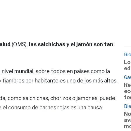
alud
(OMS),
las salchichas y el jamón son tan
Bie
Lo
ed
a nivel mundial, sobre todos en países como la
Ga
fiambres por habitante es uno de los más altos.
Re
ec
to
a, como salchichas, chorizos o jamones, puede
Bie
e el consumo de carnes rojas es una causa
No
av
mo