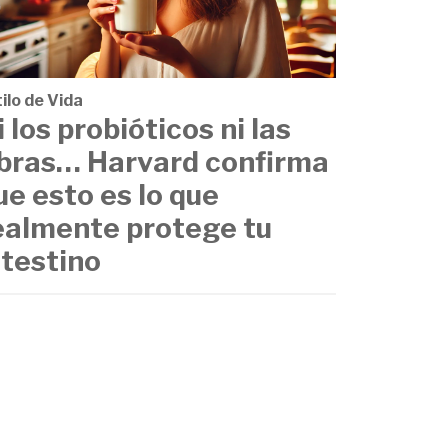
ilo de Vida
i los probióticos ni las
ibras… Harvard confirma
ue esto es lo que
ealmente protege tu
ntestino