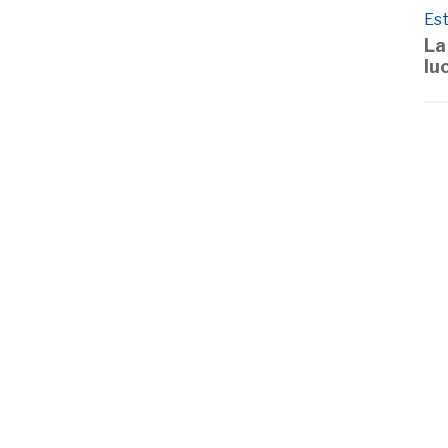
Est
La
lu