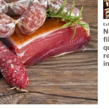
Est
N
f
q
Next
r
i