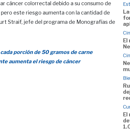
llar cáncer colorrectal debido a su consumo de
Est
La
 pero este riesgo aumenta con la cantidad de
fo
rt Straif, jefe del programa de Monografías de
ap
Cin
El
Ne
 cada porción de 50 gramos de carne
Cin
te aumenta el riesgo de cáncer
Ne
mu
Bie
Ru
de
re
Cu
El
de
1.