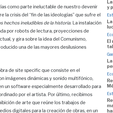
La
gías como parte ineluctable de nuestro devenir
y 
 la crisis del “fin de las ideologías” que sufre el
Est
La
s hechos ineludibles de la historia
. La instalación
lu
da por robots de lectura, proyecciones de
Ec
ectual, y gira sobre la idea del Comunismo,
El
ta
oducido una de las mayores desilusiones
Ga
La
pe
obra de site specific que consiste en el
Ec
con imágenes dinámicas y sonido multifónico,
Re
Mé
en un software especialmente desarrollado para
Est
dinado por el artista. Por último, recibimos
Re
hibición de arte que reúne los trabajos de
ma
dios digitales para la creación de obras, en un
ha