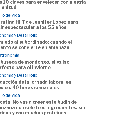
s 10 claves para envejecer con alegría
plenitud
ilo de Vida
 rutina HIIT de Jennifer Lopez para
cir espectacular a los 55 años
onomía y Desarrollo
 miedo al subordinado: cuando el
lento se convierte en amenaza
stronomía
 buseca de mondongo, el guiso
rfecto para el invierno
onomía y Desarrollo
ducción de la jornada laboral en
xico: 40 horas semanales
ilo de Vida
ceta: No vas a creer este budín de
nzana con sólo tres ingredientes: sin
rinas y con muchas proteínas