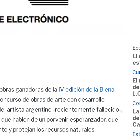
Ec
El
es
Cu
El
de
 obras ganadoras de la
IV edición de la Bienal
1.
concurso de obras de arte con desarrollo
Co
el artista argentino -recientemente fallecido-,
La
de
s que hablen de un porvenir esperanzador, que
Ca
e y protejan los recursos naturales.
Est