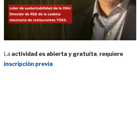
La
actividad es abierta y gratuita
,
requiere
inscripción previa