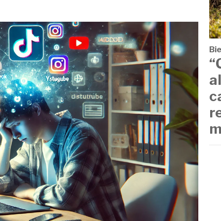
.
Bi
“
a
c
r
m