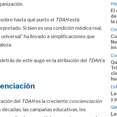
ganización.
His
El
de
sobre hasta qué punto el
TDAH
está
la
rpretado. Si bien es una condición médica real,
Cin
universal” ha llevado a simplificaciones que
Co
Ne
aleza.
im
Co
detrás de este auge en la atribución del
TDAH
a
Qu
Tr
ci
hu
ienciación
Est
La
y 
zación del
TDAH
es la creciente
concienciación
Ga
as décadas, las campañas educativas, los
La