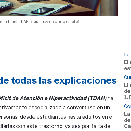
en tener TDAH (y qué hay de cierto en ello)
Ec
El
es
de todas las explicaciones
Cu
El
de
1.
ficit de Atención e Hiperactividad (TDAH)
ha
Co
lativamente especializado a convertirse en un
La
rsonas, desde estudiantes hasta adultos en el
de
diarias con este trastorno, ya sea por falta de
Ca