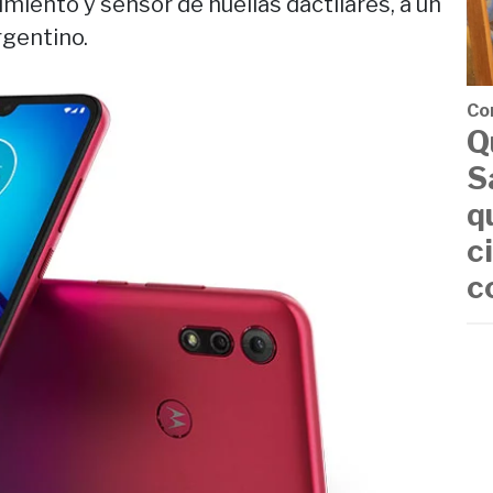
miento y sensor de huellas dactilares, a un
rgentino.
Co
Q
S
q
c
c