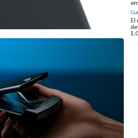
em
Cu
El
de
1.