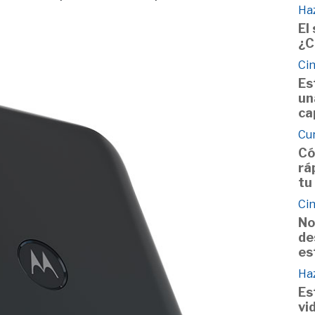
Haz
El
¿C
Cin
Es
un
ca
Cu
Có
rá
tu
Cin
No
de
es
Haz
Es
vi