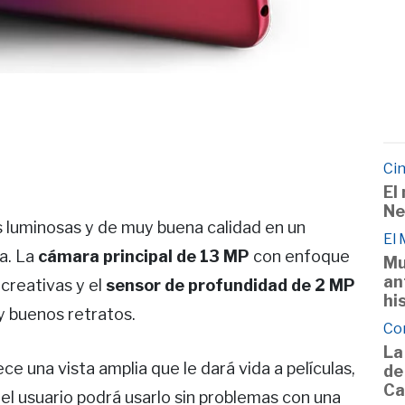
Cin
El
Ne
s luminosas y de muy buena calidad en un
El
a. La
cámara principal de 13 MP
con enfoque
Mu
an
creativas y el
sensor de profundidad de 2 MP
hi
y buenos retratos.
Co
La
ce una vista amplia que le dará vida a películas,
de
Ca
 el usuario podrá usarlo sin problemas con una