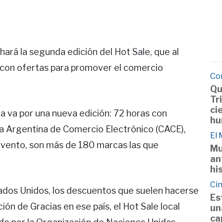
hará la segunda edición del Hot Sale, que al
 con ofertas para promover el comercio
Co
Qu
Tr
ci
ra va por una nueva edición: 72 horas con
hu
ra Argentina de Comercio Electrónico (CACE),
El
 evento, son más de 180 marcas las que
Mu
an
hi
Cin
ados Unidos, los descuentos que suelen hacerse
Es
ión de Gracias en ese país, el Hot Sale local
un
ca