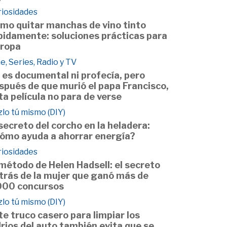
riosidades
mo quitar manchas de vino tinto
pidamente: soluciones prácticas para
 ropa
e, Series, Radio y TV
 es documental ni profecía, pero
spués de que murió el papa Francisco,
ta película no para de verse
lo tú mismo (DIY)
 secreto del corcho en la heladera:
ómo ayuda a ahorrar energía?
riosidades
 método de Helen Hadsell: el secreto
trás de la mujer que ganó más de
000 concursos
lo tú mismo (DIY)
te truco casero para limpiar los
drios del auto también evita que se