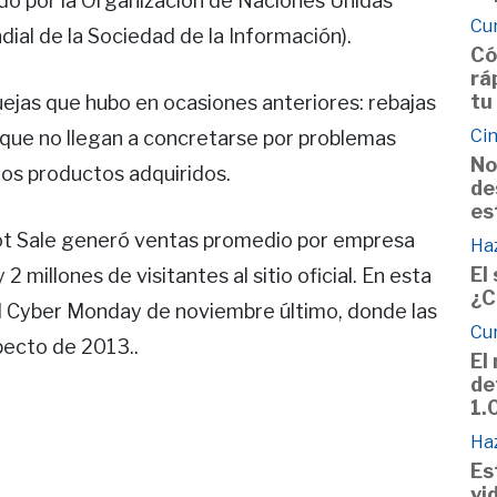
ado por la Organización de Naciones Unidas
Cu
dial de la Sociedad de la Información).
Có
rá
tu
quejas que hubo en ocasiones anteriores: rebajas
Cin
 que no llegan a concretarse por problemas
No
los productos adquiridos.
de
es
Hot Sale generó ventas promedio por empresa
Haz
El
2 millones de visitantes al sitio oficial. En esta
¿C
del Cyber Monday de noviembre último, donde las
Cu
pecto de 2013..
El
de
1.
Haz
Es
vi