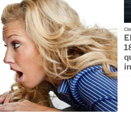
Cin
E
1
q
i