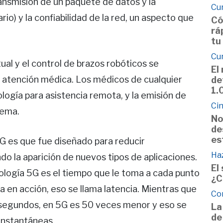
ansmisión de un paquete de datos y la
Cu
io) y la confiabilidad de la red, un aspecto que
Có
rá
tu
Cu
ual y el control de brazos robóticos se
El
e atención médica. Los médicos de cualquier
de
1.
ología para asistencia remota, y la emisión de
Cin
tema.
No
de
es
G es que fue diseñado para reducir
Haz
ndo la aparición de nuevos tipos de aplicaciones.
El
ología 5G es el tiempo que le toma a cada punto
¿C
la en acción, eso se llama latencia. Mientras que
Co
lisegundos, en 5G es 50 veces menor y eso se
La
de
instantáneas.