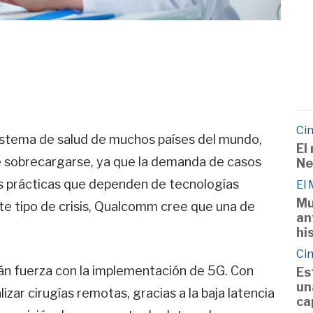
Cin
istema de salud de muchos países del mundo,
El
de sobrecargarse, ya que la demanda de casos
Ne
s prácticas que dependen de tecnologías
El
Mu
e tipo de crisis, Qualcomm cree que una de
an
hi
Cin
án fuerza con la implementación de 5G. Con
Es
un
izar cirugías remotas, gracias a la baja latencia
ca