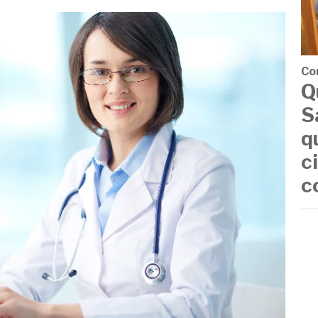
Co
Q
S
q
c
c