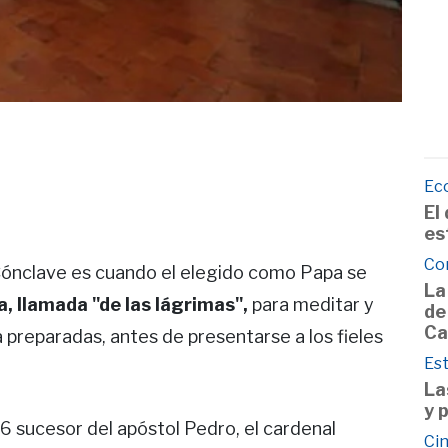
Ec
El
es
Co
ónclave es cuando el elegido como Papa se
La
na, llamada "de las lágrimas",
para meditar y
de
Ca
a preparadas, antes de presentarse a los fieles
Est
La
y 
66 sucesor del apóstol Pedro, el cardenal
Cin