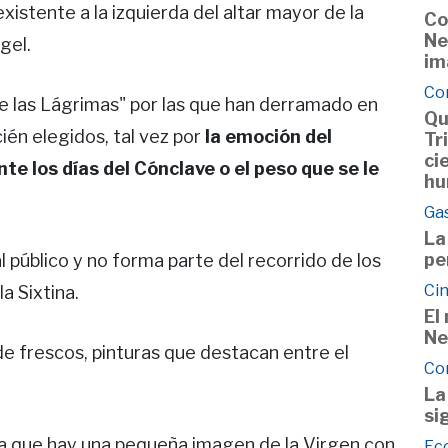
xistente a la izquierda del altar mayor de la
Co
Ne
ngel.
im
Co
de las Lágrimas" por las que han derramado en
Qu
ecién elegidos, tal vez por
la emoción del
Tr
ci
 los días del Cónclave o el peso que se le
hu
Ga
La
pe
l público y no forma parte del recorrido de los
Cin
la Sixtina.
El
Ne
e frescos, pinturas que destacan entre el
Co
La
si
 la que hay una pequeña imagen de la Virgen con
Ec