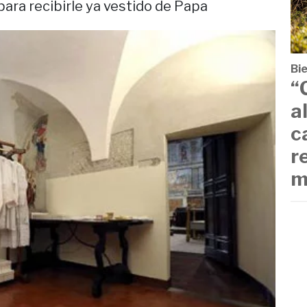
para recibirle ya vestido de Papa
Bi
“
a
c
r
m