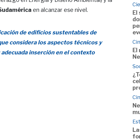
Ci
 Sudamérica
en alcanzar ese nivel.
El
do
pe
ev
icación de edificios sustentables de
Cin
que considera los aspectos técnicos y
El
adecuada inserción en el contexto
Ne
So
¿T
ce
pr
Cin
Ne
mu
Est
La
fo