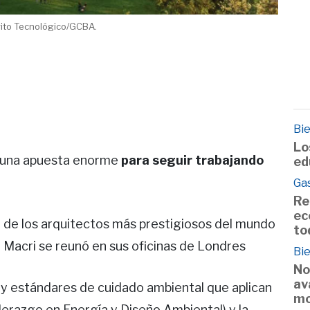
rito Tecnológico/GCBA.
Bie
Lo
s una apuesta enorme
para seguir trabajando
ed
Ga
Re
ec
 de los arquitectos más prestigiosos del mundo
to
o Macri se reunó en sus oficinas de Londres
Bie
No
av
 y estándares de cuidado ambiental que aplican
mo
iderazgo en Energía y Diseño Ambiental) y la