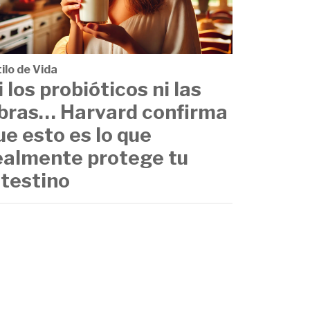
ilo de Vida
i los probióticos ni las
ibras… Harvard confirma
ue esto es lo que
ealmente protege tu
ntestino