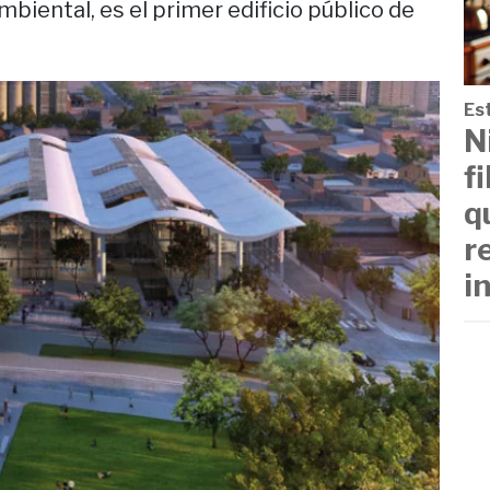
biental, es el primer edificio público de
Est
N
f
q
r
i