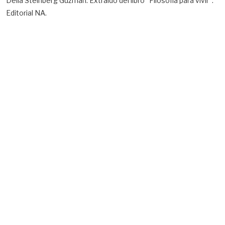
Delia Steinberg Guzmán. Extraído del libro “Filosofía para vivir”.
Editorial NA.