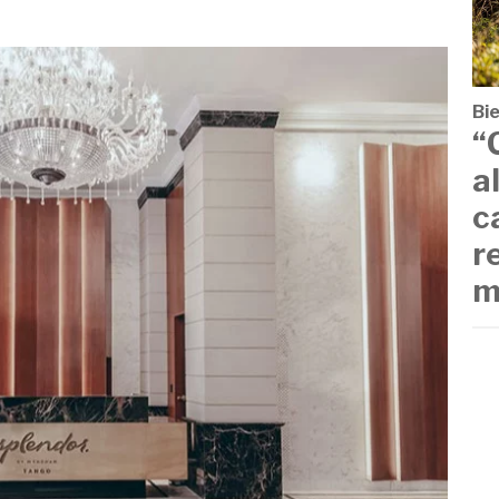
Bi
“
a
c
r
m