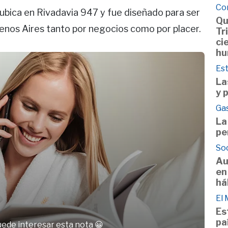
Co
e ubica en Rivadavia 947 y fue diseñado para ser
Qu
uenos Aires tanto por negocios como por placer.
Tr
ci
hu
Est
La
y 
Ga
La
pe
So
Au
en
há
El
Es
pa
uede interesar esta nota 😀