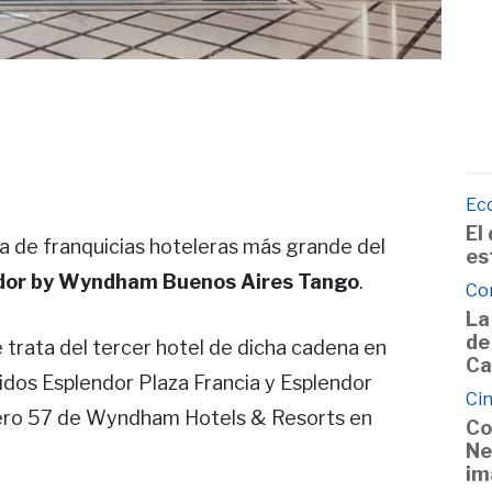
Ec
El
 de franquicias hoteleras más grande del
es
dor by Wyndham Buenos Aires Tango
.
Co
La
de
e trata del tercer hotel de dicha cadena en
Ca
dos Esplendor Plaza Francia y Esplendor
Cin
mero 57 de Wyndham Hotels & Resorts en
Co
Ne
im